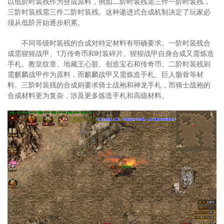
以低阶时装残作为合成原料，例如二阶时装残需三件一阶时装残，
三阶时装残需三件二阶时装残。这种递进式合成机制决定了玩家必
须从低阶开始逐步积累。
不同等级时装残的合成对特定材料有明确要求。一阶时装残合
成需猩猩战甲、1万传奇币和时装碎片。猩猩战甲自身合成又需炼造
手札、教皇纹章、地藏王心脏、创造宝石和传奇币。二阶时装残则
需麒麟战甲作为原料，而麒麟战甲又需炼造手札、巨人骸骨等材
料。三阶时装残的合成则要求骑士战袍和神龙手札，而骑士战袍的
合成材料更为复杂，涉及更多炼造手札和高级材料。