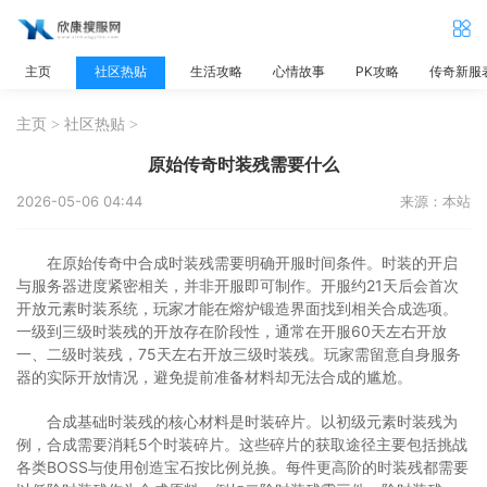
主页
社区热贴
生活攻略
心情故事
PK攻略
传奇新服
主页
>
社区热贴
>
原始传奇时装残需要什么
2026-05-06 04:44
来源：本站
在原始传奇中合成时装残需要明确开服时间条件。时装的开启
与服务器进度紧密相关，并非开服即可制作。开服约21天后会首次
开放元素时装系统，玩家才能在熔炉锻造界面找到相关合成选项。
一级到三级时装残的开放存在阶段性，通常在开服60天左右开放
一、二级时装残，75天左右开放三级时装残。玩家需留意自身服务
器的实际开放情况，避免提前准备材料却无法合成的尴尬。
合成基础时装残的核心材料是时装碎片。以初级元素时装残为
例，合成需要消耗5个时装碎片。这些碎片的获取途径主要包括挑战
各类BOSS与使用创造宝石按比例兑换。每件更高阶的时装残都需要