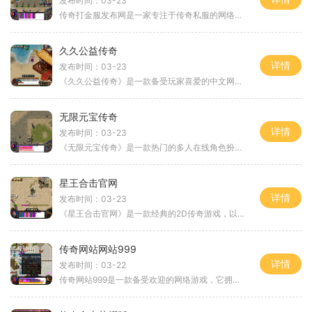
发布时间：03-23
传奇打金服发布网是一家专注于传奇私服的网络平台。传奇私服是一款经典的多人在线角色扮演游戏，具有高自由度和极为刺激的战斗体验。作为一个热衷于传奇私服的玩家，我将在下
久久公益传奇
详情
发布时间：03-23
《久久公益传奇》是一款备受玩家喜爱的中文网络游戏，这款游戏在游戏玩法上推陈出新，深受广大玩家的青睐。下面将为大家详细介绍这款游戏的玩法。游戏内的职业种类丰富多样，
无限元宝传奇
详情
发布时间：03-23
《无限元宝传奇》是一款热门的多人在线角色扮演游戏，以其精美的画面、丰富的游戏内容和刺激的玩法而备受玩家热捧。本游戏为玩家提供了一个奇幻的仙侠世界，让玩家可以尽情展
星王合击官网
详情
发布时间：03-23
《星王合击官网》是一款经典的2D传奇游戏，以角色扮演为核心，提供了万人在线的玩家互动环境。玩家可以扮演各种职业角色，通过完成剧情任务，探索广阔的游戏世界并与其他玩家互
传奇网站网站999
详情
发布时间：03-22
传奇网站999是一款备受欢迎的网络游戏，它拥有丰富的玩法和精彩的故事情节，为玩家提供了一个真实而又充满冒险的游戏世界。传奇网站999的游戏背景设定在一个神秘的幻想大陆上，