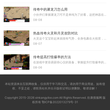
传奇中的屠龙刀怎么用
小伙伴们掌握屠龙刀可不是单纯为了好看，这把神器在传奇世界里代表着极致的力量和地位，想要发挥它的真正威力，你需要了解它的基础使用方式，首先当你获得屠龙刀要做的第一件
08-08
热血传奇火灵和月灵攻防对比
火灵这个宝宝听起来就很有气势，全身包裹在火焰里，看起来既华丽又威武，它的攻击方式是火焰攻击，输出相当猛烈，比起月灵那种寒冰掌的风格，火灵的攻击更显霸气一些。而月灵
08-07
传奇提高打怪爆率的方法
在游戏中更容易获得心仪的装备，掌握提升打怪爆率的技巧十分重要。首先需要理解游戏的基本机制，爆率是指击败怪物后掉落物品的概率，不同的怪物和地点拥有不同的爆率设定。通
08-06
本站资源来自互联网收集，仅供用于学习和交流，请勿用于商业用途。如有侵
权、不妥之处，请联系站长并出示版权证明以便删除。敬请谅解！
Copyright 2015-2026 xinkangyike.com All Rights Reserved. 欣康搜服网 版
权所有
鄂ICP备2022013279号-31