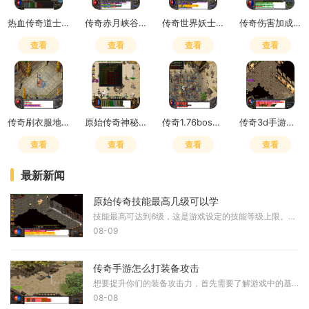
热血传奇道士嗜血术吸多少血
传奇赤月峡谷广场药店在哪
传奇世界妖士有元神吗
传奇伤害加成和致命一击哪个好用
查看
查看
查看
查看
传奇刷衣服地点怎么去
原始传奇神秘之石在哪里获得
传奇1.76boss掉落
传奇3d手游是赛季制吗怎么玩
查看
查看
查看
查看
最新新闻
原始传奇技能最高几级可以学
技能最高可达到6级，这是游戏设定的技能等级上限。玩家需要通过不断使用技能来积累熟练度，才能逐步提升技能等级。常规技能的熟练度增长机制是每次使用增加1点熟练度，而带有冷
08-09
传奇手游怎么打装备攻击
想要提升你们的装备攻击力，首先需要了解游戏中的基础提升途径。在传奇手游中，装备是直接决定角色输出能力的关键因素，我们可以通过打怪、挑战副本BOSS和参与各种活动来获取更
08-08