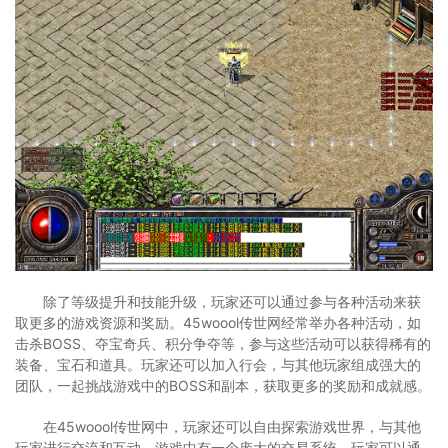
除了等级提升和技能升级，玩家还可以通过参与各种活动来获
取更多的游戏资源和奖励。45woool传世网经常举办各种活动，如
击杀BOSS、夺宝奇兵、积分争夺等，参与这些活动可以获得稀有的
装备、宝石和道具。玩家还可以加入行会，与其他玩家组成强大的
团队，一起挑战游戏中的BOSS和副本，获取更多的奖励和成就感。
在45woool传世网中，玩家还可以自由探索游戏世界，与其他
玩家进行交流和互动。游戏中有一个庞大的交易系统，玩家可以通