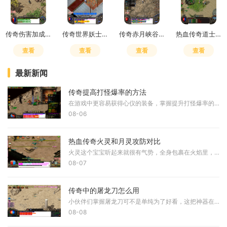
传奇伤害加成和致命一击哪个好用
传奇世界妖士有元神吗
传奇赤月峡谷广场药店在哪
热血传奇道士嗜血术吸多少血
查看
查看
查看
查看
最新新闻
传奇提高打怪爆率的方法
在游戏中更容易获得心仪的装备，掌握提升打怪爆率的技巧十分重要。首先需要理解游戏的基本机制，爆率是指击败怪物后掉落物品的概率，不同的怪物和地点拥有不同的爆率设定。通
08-06
热血传奇火灵和月灵攻防对比
火灵这个宝宝听起来就很有气势，全身包裹在火焰里，看起来既华丽又威武，它的攻击方式是火焰攻击，输出相当猛烈，比起月灵那种寒冰掌的风格，火灵的攻击更显霸气一些。而月灵
08-07
传奇中的屠龙刀怎么用
小伙伴们掌握屠龙刀可不是单纯为了好看，这把神器在传奇世界里代表着极致的力量和地位，想要发挥它的真正威力，你需要了解它的基础使用方式，首先当你获得屠龙刀要做的第一件
08-08