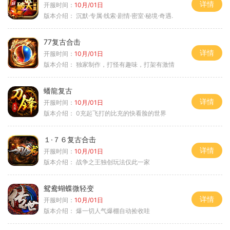
详情
开服时间：
10月/01日
版本介绍：
沉默·专属·线索·剧情·密室·秘境·奇遇.
77复古合击
详情
开服时间：
10月/01日
版本介绍：
独家制作，打怪有趣味，打架有激情
蟠龍复古
详情
开服时间：
10月/01日
版本介绍：
0充起飞打的比充的快看脸的世界
１·７６复古合击
详情
开服时间：
10月/01日
版本介绍：
战争之王独创玩法仅此一家
鸳鸯蝴蝶微轻变
详情
开服时间：
10月/01日
版本介绍：
爆一切人气爆棚自动捡收哇