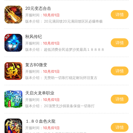
20元变态合击
详情
开服时间：
10月/01日
版本介绍：
20元满回馈20元满回馈区区必爆终极
秋风传纪
详情
开服时间：
10月/01日
版本介绍：
超低消费全民追梦沙奖最高１８８８８
复古80微变
详情
开服时间：
10月/01日
版本介绍：
无赞助一切靠打稳定耐玩怀旧复古
天启火龙单职业
详情
开服时间：
10月/01日
版本介绍：
20顶赞无沙捐装备保值一切靠打
１.８０血色火龍
详情
开服时间：
10月/01日