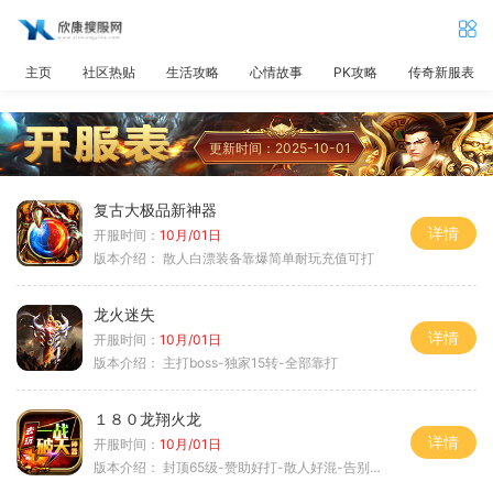
主页
社区热贴
生活攻略
心情故事
PK攻略
传奇新服表
更新时间：2025-10-01
复古大极品新神器
详情
开服时间：
10月/01日
版本介绍：
散人白漂装备靠爆简单耐玩充值可打
龙火迷失
详情
开服时间：
10月/01日
版本介绍：
主打boss-独家15转-全部靠打
１８０龙翔火龙
详情
开服时间：
10月/01日
版本介绍：
封顶65级-赞助好打-散人好混-告别坑服