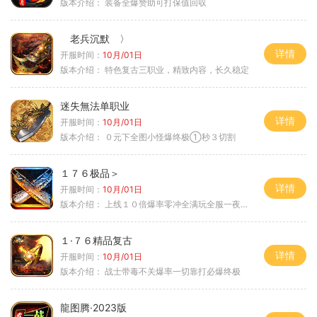
版本介绍：
装备全爆赞助可打保值回収
老兵沉默 〉
详情
开服时间：
10月/01日
版本介绍：
特色复古三职业，精致内容，长久稳定
迷失無法单职业
详情
开服时间：
10月/01日
版本介绍：
０元下全图小怪爆终极①秒３切割
１７６极品＞
详情
开服时间：
10月/01日
版本介绍：
上线１０倍爆率零冲全满玩全服一夜终极
１·７６精品复古
详情
开服时间：
10月/01日
版本介绍：
战士带毒不关爆率一切靠打必爆终极
龍图腾·2023版