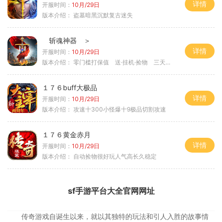
详情
开服时间：
10月/29日
版本介绍：
盗墓暗黑沉默复古迷失
斩魂神器 ＞
详情
开服时间：
10月/29日
版本介绍：
零门槛打保值 送·挂机·捡物 三天合区＞
１７６buff大极品
详情
开服时间：
10月/29日
版本介绍：
攻速十300小怪爆十9极品切割攻速
１７６黄金赤月
详情
开服时间：
10月/29日
版本介绍：
自动捡物很好玩人气高长久稳定
sf手游平台大全官网网址
传奇游戏自诞生以来，就以其独特的玩法和引人入胜的故事情