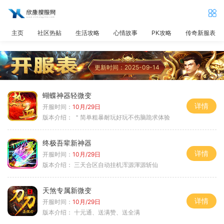
主页
社区热贴
生活攻略
心情故事
PK攻略
传奇新服表
更新时间：2025-09-14
蝴蝶神器轻微变
详情
开服时间：
10月/29日
版本介绍：
＂简单粗暴耐玩好玩不伤脑跪求体验
终极吾辈新神器
详情
开服时间：
10月/29日
版本介绍：
三天合区自动挂机浑源渾源斩仙
天煞专属新微变
详情
开服时间：
10月/29日
版本介绍：
十元通、送满赞、送全满