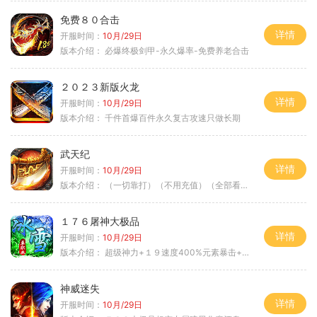
免费８０合击
详情
开服时间：
10月/29日
版本介绍：
必爆终极剑甲-永久爆率-免费养老合击
２０２３新版火龙
详情
开服时间：
10月/29日
版本介绍：
千件首爆百件永久复古攻速只做长期
武天纪
详情
开服时间：
10月/29日
版本介绍：
（一切靠打）（不用充值）（全部看脸）
１７６屠神大极品
详情
开服时间：
10月/29日
版本介绍：
超级神力+１９速度400%元素暴击+６６
神威迷失
详情
开服时间：
10月/29日