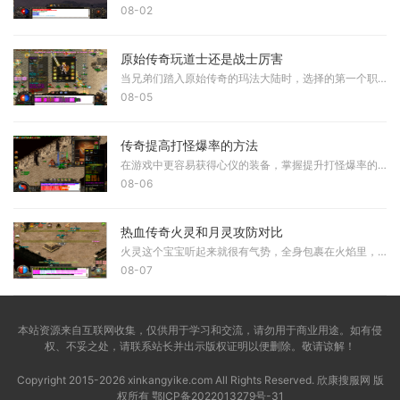
08-02
原始传奇玩道士还是战士厉害
当兄弟们踏入原始传奇的玛法大陆时，选择的第一个职业往往会决定后续的游戏体验。道士在当前版本中被许多老玩家誉为版本之子，拥有独特的双流派玩法，既能承担团队的守护者角
08-05
传奇提高打怪爆率的方法
在游戏中更容易获得心仪的装备，掌握提升打怪爆率的技巧十分重要。首先需要理解游戏的基本机制，爆率是指击败怪物后掉落物品的概率，不同的怪物和地点拥有不同的爆率设定。通
08-06
热血传奇火灵和月灵攻防对比
火灵这个宝宝听起来就很有气势，全身包裹在火焰里，看起来既华丽又威武，它的攻击方式是火焰攻击，输出相当猛烈，比起月灵那种寒冰掌的风格，火灵的攻击更显霸气一些。而月灵
08-07
本站资源来自互联网收集，仅供用于学习和交流，请勿用于商业用途。如有侵
权、不妥之处，请联系站长并出示版权证明以便删除。敬请谅解！
Copyright 2015-2026 xinkangyike.com All Rights Reserved. 欣康搜服网 版
权所有
鄂ICP备2022013279号-31