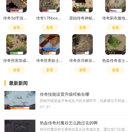
传奇3d手游是赛季制吗怎么玩
传奇1.76boss掉落
原始传奇神秘之石在哪里获得
传奇刷衣服地点怎么去
查看
查看
查看
查看
传奇伤害加成和致命一击哪个好用
传奇世界妖士有元神吗
传奇赤月峡谷广场药店在哪
热血传奇道士嗜血术吸多少血
查看
查看
查看
查看
最新新闻
传奇技能设置升级经验在哪
技能升级是提升角色实力的关键环节，玩家通过不同途径获取技能书或积累经验值来实现技能等级的提升。技能的升级直接影响角色的战斗效率和生存能力，因此了解技能升级的具体位
07-31
热血传奇封魔谷怎么跑过去的啊
前往封魔谷的主要路径是从比奇城出发，通过东门出城后进入沃玛森林，接着向右下方即东南方向移动，即可找到封魔谷的入口。另一条路线是从盟重土城开始，向左下方即西南方向移