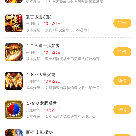
版本介绍：
７６８大极品超变专属暗黑化魔酒鬼微变合击火
复古微变沉默
详情
开服时间：
10月/29日
版本介绍：
顶赞+终极全靠打。神器靠打
１７６道士猛如虎
详情
开服时间：
10月/29日
版本介绍：
道士召群虎战士刀刀毒法师带神宠
１８０天星火龙
详情
开服时间：
10月/29日
版本介绍：
免费满级自动捡物魔龙教主爆一切
１·８０龙腾盛世
详情
开服时间：
10月/29日
版本介绍：
１０元通关免费送首冲火龙乱爆
僵夜·山海探秘