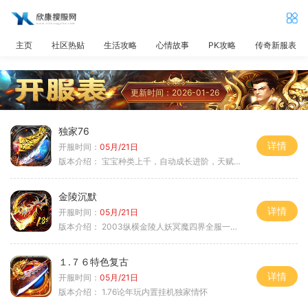
主页
社区热贴
生活攻略
心情故事
PK攻略
传奇新服表
更新时间：2026-01-26
独家76
详情
开服时间：
05月/21日
版本介绍：
宝宝种类上千，自动成长进阶，天赋培养
金陵沉默
详情
开服时间：
05月/21日
版本介绍：
2003纵横金陵人妖冥魔四界全服一切靠
１.７６特色复古
详情
开服时间：
05月/21日
版本介绍：
1.76论年玩内置挂机独家情怀