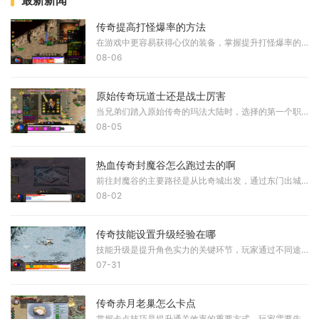
最新新闻
传奇提高打怪爆率的方法
在游戏中更容易获得心仪的装备，掌握提升打怪爆率的技巧十分重要。首先需要理解游戏的基本机制，爆率是指击败怪物后掉落物品的概率，不同的怪物和地点拥有不同的爆率设定。通
08-06
原始传奇玩道士还是战士厉害
当兄弟们踏入原始传奇的玛法大陆时，选择的第一个职业往往会决定后续的游戏体验。道士在当前版本中被许多老玩家誉为版本之子，拥有独特的双流派玩法，既能承担团队的守护者角
08-05
热血传奇封魔谷怎么跑过去的啊
前往封魔谷的主要路径是从比奇城出发，通过东门出城后进入沃玛森林，接着向右下方即东南方向移动，即可找到封魔谷的入口。另一条路线是从盟重土城开始，向左下方即西南方向移
08-02
传奇技能设置升级经验在哪
技能升级是提升角色实力的关键环节，玩家通过不同途径获取技能书或积累经验值来实现技能等级的提升。技能的升级直接影响角色的战斗效率和生存能力，因此了解技能升级的具体位
07-31
传奇赤月老巢怎么卡点
掌握卡点技巧是提升通关效率的重要方式。玩家需要先熟悉赤月老巢的地图布局，了解各个区域的连接点和关键位置。通常情况下，赤月老巢的入口位于山谷密道深处，玩家需要沿着特