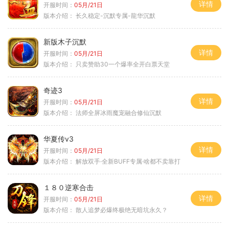
详情
开服时间：
05月/21日
版本介绍：
长久稳定-沉默专属-龍华沉默
新版木子沉默
详情
开服时间：
05月/21日
版本介绍：
只卖赞助30一个爆率全开白票天堂
奇迹3
详情
开服时间：
05月/21日
版本介绍：
法师全屏冰雨魔宠融合修仙沉默
华夏传v3
详情
开服时间：
05月/21日
版本介绍：
解放双手·全新BUFF专属·啥都不卖靠打
１８０逆寒合击
详情
开服时间：
05月/21日
版本介绍：
散人追梦必爆终极绝无暗坑永久？