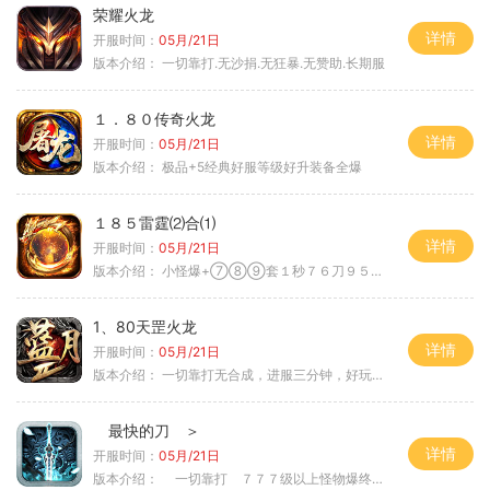
荣耀火龙
详情
开服时间：
05月/21日
版本介绍：
一切靠打.无沙捐.无狂暴.无赞助.长期服
１．８０传奇火龙
详情
开服时间：
05月/21日
版本介绍：
极品+5经典好服等级好升装备全爆
１８５雷霆⑵合⑴
详情
开服时间：
05月/21日
版本介绍：
小怪爆+⑦⑧⑨套１秒７６刀９５范围捡
1、80天罡火龙
详情
开服时间：
05月/21日
版本介绍：
一切靠打无合成，进服三分钟，好玩一整年。
最快的刀 ＞
详情
开服时间：
05月/21日
版本介绍：
一切靠打 ７７７级以上怪物爆终极 ＞