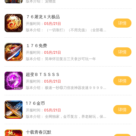
版本介绍：
宠物蛋
７６屠龙Ｘ大极品
详情
开服时间：
05月/21日
版本介绍：
（一切靠打）（不用充值）（全部看脸）
１７６免费
详情
开服时间：
05月/21日
版本介绍：
简单怀旧复古三天拿沙可玩一年
超变ＢＴＳＳＳＳ
详情
开服时间：
05月/21日
版本介绍：
极速一秒⑩刀倍攻神器攻速９９９９①挑
1７６金币
详情
开服时间：
05月/21日
版本介绍：
全网独家，金币复古，养老耐玩，保底回収
十载青春沉默