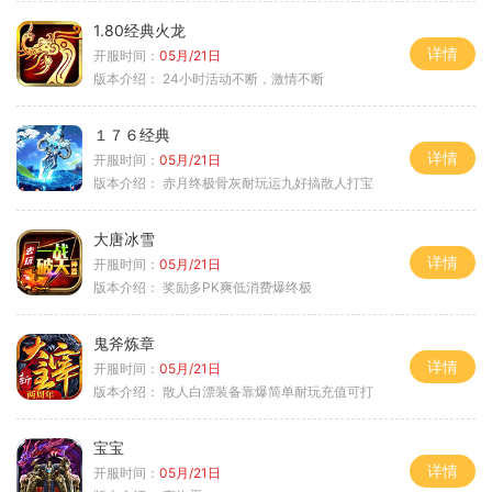
1.80经典火龙
详情
开服时间：
05月/21日
版本介绍：
24小时活动不断，激情不断
１７６经典
详情
开服时间：
05月/21日
版本介绍：
赤月终极骨灰耐玩运九好搞散人打宝
大唐冰雪
详情
开服时间：
05月/21日
版本介绍：
奖励多PK爽低消费爆终极
鬼斧炼章
详情
开服时间：
05月/21日
版本介绍：
散人白漂装备靠爆简单耐玩充值可打
宝宝
详情
开服时间：
05月/21日