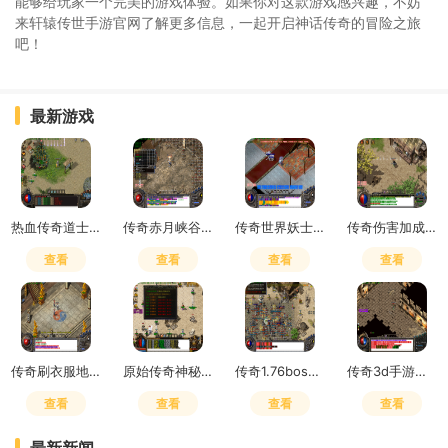
能够给玩家一个完美的游戏体验。如果你对这款游戏感兴趣，不妨
来轩辕传世手游官网了解更多信息，一起开启神话传奇的冒险之旅
吧！
最新游戏
热血传奇道士嗜血术吸多少血
传奇赤月峡谷广场药店在哪
传奇世界妖士有元神吗
传奇伤害加成和致命一击哪个好用
查看
查看
查看
查看
传奇刷衣服地点怎么去
原始传奇神秘之石在哪里获得
传奇1.76boss掉落
传奇3d手游是赛季制吗怎么玩
查看
查看
查看
查看