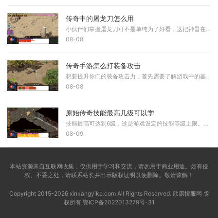
传奇中的屠龙刀怎么用
小伙伴们掌握屠龙刀可不是单纯为了好看，这把神器在传奇世界里代表着极致的力量和地位，想要发挥它的真正威力，你需要了解它的基础使用方式，首先当你获得屠龙刀要做的第一件
08-08
传奇手游怎么打装备攻击
想要提升你们的装备攻击力，首先需要了解游戏中的基础提升途径。在传奇手游中，装备是直接决定角色输出能力的关键因素，我们可以通过打怪、挑战副本BOSS和参与各种活动来获取更
08-08
原始传奇技能最高几级可以学
技能最高可达到6级，这是游戏设定的技能等级上限。玩家需要通过不断使用技能来积累熟练度，才能逐步提升技能等级。常规技能的熟练度增长机制是每次使用增加1点熟练度，而带有冷
08-09
本站资源来自互联网收集，仅供用于学习和交流，请勿用于商业用途。如有侵
权、不妥之处，请联系站长并出示版权证明以便删除。敬请谅解！
Copyright 2015-2026 xinkangyike.com All Rights Reserved. 欣康搜服网 版
权所有
鄂ICP备2022013279号-31