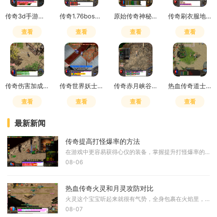
传奇3d手游是赛季制吗怎么玩
传奇1.76boss掉落
原始传奇神秘之石在哪里获得
传奇刷衣服地点怎么去
查看
查看
查看
查看
传奇伤害加成和致命一击哪个好用
传奇世界妖士有元神吗
传奇赤月峡谷广场药店在哪
热血传奇道士嗜血术吸多少血
查看
查看
查看
查看
最新新闻
传奇提高打怪爆率的方法
在游戏中更容易获得心仪的装备，掌握提升打怪爆率的技巧十分重要。首先需要理解游戏的基本机制，爆率是指击败怪物后掉落物品的概率，不同的怪物和地点拥有不同的爆率设定。通
08-06
热血传奇火灵和月灵攻防对比
火灵这个宝宝听起来就很有气势，全身包裹在火焰里，看起来既华丽又威武，它的攻击方式是火焰攻击，输出相当猛烈，比起月灵那种寒冰掌的风格，火灵的攻击更显霸气一些。而月灵
08-07